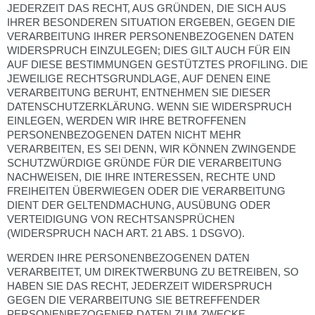
JEDERZEIT DAS RECHT, AUS GRÜNDEN, DIE SICH AUS
IHRER BESONDEREN SITUATION ERGEBEN, GEGEN DIE
VERARBEITUNG IHRER PERSONENBEZOGENEN DATEN
WIDERSPRUCH EINZULEGEN; DIES GILT AUCH FÜR EIN
AUF DIESE BESTIMMUNGEN GESTÜTZTES PROFILING. DIE
JEWEILIGE RECHTSGRUNDLAGE, AUF DENEN EINE
VERARBEITUNG BERUHT, ENTNEHMEN SIE DIESER
DATENSCHUTZERKLÄRUNG. WENN SIE WIDERSPRUCH
EINLEGEN, WERDEN WIR IHRE BETROFFENEN
PERSONENBEZOGENEN DATEN NICHT MEHR
VERARBEITEN, ES SEI DENN, WIR KÖNNEN ZWINGENDE
SCHUTZWÜRDIGE GRÜNDE FÜR DIE VERARBEITUNG
NACHWEISEN, DIE IHRE INTERESSEN, RECHTE UND
FREIHEITEN ÜBERWIEGEN ODER DIE VERARBEITUNG
DIENT DER GELTENDMACHUNG, AUSÜBUNG ODER
VERTEIDIGUNG VON RECHTSANSPRÜCHEN
(WIDERSPRUCH NACH ART. 21 ABS. 1 DSGVO).
WERDEN IHRE PERSONENBEZOGENEN DATEN
VERARBEITET, UM DIREKTWERBUNG ZU BETREIBEN, SO
HABEN SIE DAS RECHT, JEDERZEIT WIDERSPRUCH
GEGEN DIE VERARBEITUNG SIE BETREFFENDER
PERSONENBEZOGENER DATEN ZUM ZWECKE