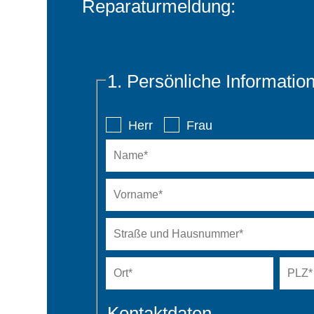
Reparaturmeldung:
g
e
n
1. Persönliche Informatio
Anrede
*
Herr
Frau
Name
*
Vorname
*
Straße
und
Hausnummer
*
Ort
*
PLZ
*
Kontaktdaten