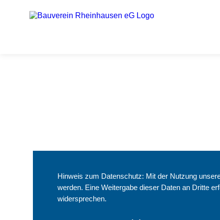
Z
u
m
H
a
u
p
t
i
n
h
a
l
t
Hinweis zum Datenschutz: Mit der Nutzung unseres
s
werden. Eine Weitergabe dieser Daten an Dritte erf
p
widersprechen.
r
i
n