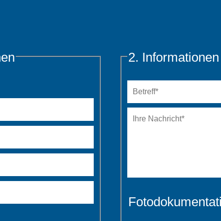
nen
2. Informatione
Betreff
*
Ihre
Nachricht
*
Fotodokumentat