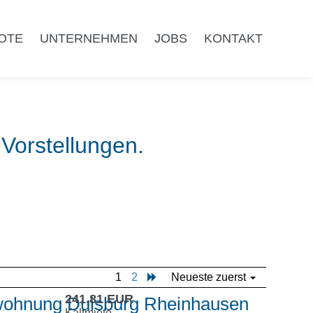
OTE
UNTERNEHMEN
JOBS
KONTAKT
 Vorstellungen.
1
2
Neueste zuerst
241,81 EUR
erwohnung Duisburg Rheinhausen
Kaltmiete