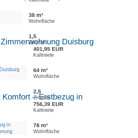
38 m²
Wohnfläche
1,5
,5 Zimmerwohnung Duisburg
Zimmer
401,95 EUR
Kaltmiete
64 m²
Wohnfläche
2,5
 Komfort – Erstbezug in
Zimmer
756,39 EUR
Kaltmiete
78 m²
Wohnfläche