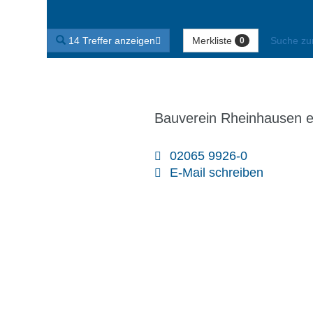
g
e
n
Merkliste
14 Treffer anzeigen
Suche zu
0
Bauverein Rheinhausen 
02065 9926-0
E-Mail schreiben