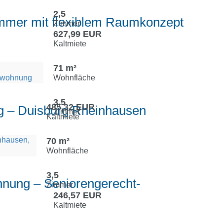
2,5
immer mit flexiblem Raumkonzept
Zimmer
627,99 EUR
Kaltmiete
71 m²
Wohnfläche
3,5
485,32 EUR
g – Duisburg Rheinhausen
Zimmer
Kaltmiete
70 m²
Wohnfläche
3,5
hnung – Seniorengerecht-
Zimmer
246,57 EUR
Kaltmiete