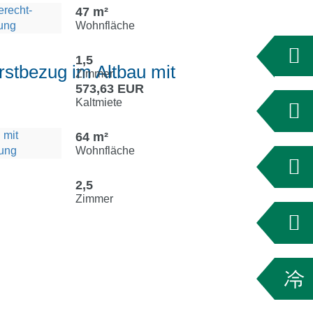
47 m²
Wohnfläche
1,5
stbezug im Altbau mit
Zimmer
573,63 EUR
Kaltmiete
64 m²
Wohnfläche
2,5
Zimmer