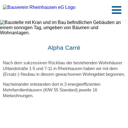
Zum
Hauptinhalt
springen
Service
Alpha Carré
Mietangebote
Nach dem sukzessiven Rückbau der bestehenden Wohnhäuser
Uhlandstraße 1-5 und 7-11 in Rheinhausen haben wir mit dem
(Ersatz-) Neubau in diesem gewachsenen Wohngebiet begonnen.
Unternehmen
Nacheinander entstanden dort in 3 energieeffizienten
Mehrfamilienhäusern (KfW 55 Standard) jeweils 16
Jobs
Mietwohnungen.
Kontakt
Zentrale