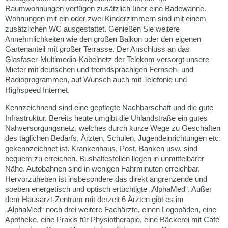
Raumwohnungen verfügen zusätzlich über eine Badewanne.
Wohnungen mit ein oder zwei Kinderzimmern sind mit einem
zusätzlichen WC ausgestattet. Genießen Sie weitere
Annehmlichkeiten wie den großen Balkon oder den eigenen
Gartenanteil mit großer Terrasse. Der Anschluss an das
Glasfaser-Multimedia-Kabelnetz der Telekom versorgt unsere
Mieter mit deutschen und fremdsprachigen Fernseh- und
Radioprogrammen, auf Wunsch auch mit Telefonie und
Highspeed Internet.
Kennzeichnend sind eine gepflegte Nachbarschaft und die gute
Infrastruktur. Bereits heute umgibt die Uhlandstraße ein gutes
Nahversorgungsnetz, welches durch kurze Wege zu Geschäften
des täglichen Bedarfs, Ärzten, Schulen, Jugendeinrichtungen etc.
gekennzeichnet ist. Krankenhaus, Post, Banken usw. sind
bequem zu erreichen. Bushaltestellen liegen in unmittelbarer
Nähe. Autobahnen sind in wenigen Fahrminuten erreichbar.
Hervorzuheben ist insbesondere das direkt angrenzende und
soeben energetisch und optisch ertüchtigte „AlphaMed“. Außer
dem Hausarzt-Zentrum mit derzeit 6 Ärzten gibt es im
„AlphaMed“ noch drei weitere Fachärzte, einen Logopäden, eine
Apotheke, eine Praxis für Physiotherapie, eine Bäckerei mit Café