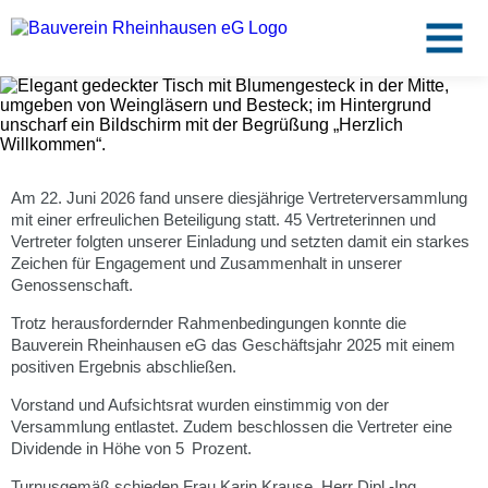
Zum
Hauptinhalt
springen
Service
Am 22. Juni 2026 fand unsere diesjährige Vertreterversammlung
Mietangebote
mit einer erfreulichen Beteiligung statt. 45 Vertreterinnen und
Vertreter folgten unserer Einladung und setzten damit ein starkes
Zeichen für Engagement und Zusammenhalt in unserer
Unternehmen
Genossenschaft.
Trotz herausfordernder Rahmenbedingungen konnte die
Jobs
Bauverein Rheinhausen eG das Geschäftsjahr 2025 mit einem
positiven Ergebnis abschließen.
Kontakt
Vorstand und Aufsichtsrat wurden einstimmig von der
Versammlung entlastet. Zudem beschlossen die Vertreter eine
Dividende in Höhe von 5 Prozent.
Zentrale
02065 9926-0
Turnusgemäß schieden Frau Karin Krause, Herr Dipl.-Ing.