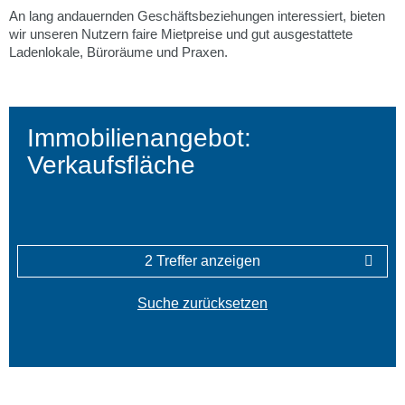
02065 9926-
An lang andauernden Geschäftsbeziehungen interessiert, bieten
Reparaturmeldun
wir unseren Nutzern faire Mietpreise und gut ausgestattete
02065 9926-32
/
E-M
Ladenlokale, Büroräume und Praxen.
Ansprechpartn
Immobilien­angebot:
Dokumen
Verkaufsfläche
Notdien
2 Treffer anzeigen
Suche zurücksetzen